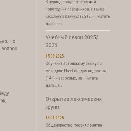
В период рождественских и
новогодних праздников, а также
школьных каникул (25.12 – …
Читать
дальше »
Учебный сезон 2025/
ьно. Но
2026
е вопрос
15.08.2025
Обучение эстонскому языку по
методике Ekeel.org для подростков
(14+) и взрослых, на …
Читать
дальше »
беду
Открытие лексических
ак,
групп!
18.01.2025
Общеизвестно: теория понятна –