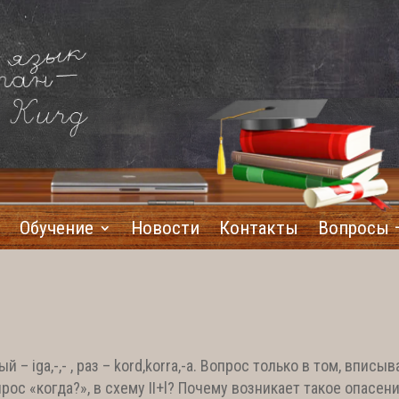
Обучение
Новости
Контакты
Вопросы 
 – iga,-,- , раз – kord,korra,-a. Вопрос только в том, вписы
ос «когда?», в схему II+l? Почему возникает такое опасени