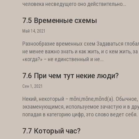
человека несведущего оно действительно...
7.5 Временные схемы
Май 14, 2021
Разнообразие временных схем Задаваться глобал
не менее важно знать и как жить, и с кем жить, з
«когда?» – не единственный и не...
7.6 При чем тут некие люди?
Сен 1, 2021
Некий, некоторый – mõni,mõne,mõnd(a). Обычное, 
экзаменующимся, используемое зачастую и в друго
попадая в категорию цифр, это слово ведет себя. Т
7.7 Который час?