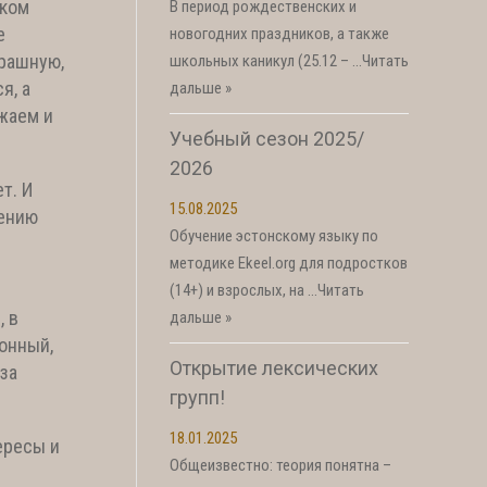
ском
В период рождественских и
е
новогодних праздников, а также
трашную,
школьных каникул (25.12 – …
Читать
я, а
дальше »
ажаем и
Учебный сезон 2025/
2026
т. И
15.08.2025
дению
Обучение эстонскому языку по
методике Ekeel.org для подростков
(14+) и взрослых, на …
Читать
, в
дальше »
онный,
Открытие лексических
за
групп!
18.01.2025
ересы и
Общеизвестно: теория понятна –