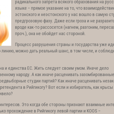
радикального запрета всякого образования на рус
языке – прямое указание на то, что
взаимодействи
эстонского и неэстонского у нас вошло в самую с
предгрозовую фазу. Даже если гроза и не разразитс
вроде как-то рассосется (нагнем, разгоним, перес
проч.), она не обойдет нас стороной.
Процесс разрушения страны и государства уже иде
 линию, можно дать реальный шанс, в том числе, и соблю
ина и единства ЕС. Жить следует своим умом. Иначе дело
енному народу. А как иначе расценивать зазомбированные
редвыборные студии партий? Как иначе расценивать незак
етендента в Рийгикогу? Вот если и избиратель, как крысы 
ривело?
 интересов. Это когда обе стороны признают взаимные инт
лько прохождение в Рийгикогу левой партии и KOOS –