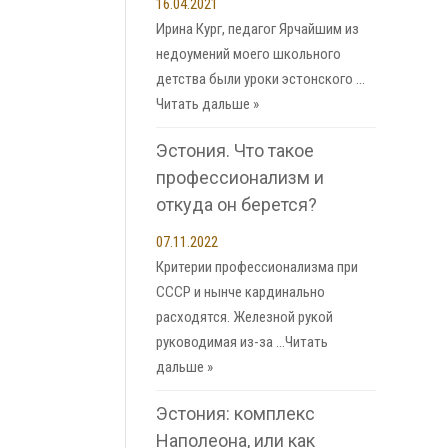
16.04.2021
Ирина Кург, педагог Ярчайшим из
недоумений моего школьного
детства были уроки эстонского …
Читать дальше »
Эстония. Что такое
профессионализм и
откуда он берется?
07.11.2022
Критерии профессионализма при
СССР и нынче кардинально
расходятся. Железной рукой
руководимая из-за …
Читать
дальше »
Эстония: комплекс
Наполеона, или как